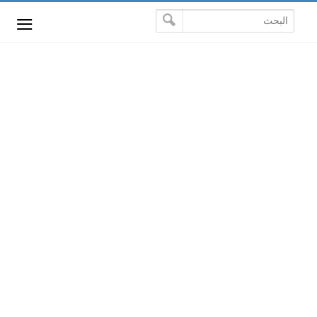
-->
≡