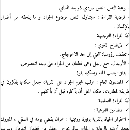
- نوعية النص : نص سردي ذو بعد انساني .
- فرضية القراءة : سيتناول النص موضوع الجراد و ما يلحقه من أضرار
بالإنسان .
➁ القراءة التوجيهية
✓ الايضاح اللغوي :
- تعقف رؤوسها: تنحني إلى حد الاعوجاج.
- الأرجال: جمع رجل وهي قطعان من الجراد على وجه الخصوص.
- يدلق: يصب الماء ويسكبه بقوة.
✓ المضمون العام : ترقب هجوم الجراد على القرية، جعل سكانها يفكرون في
طريقة لمطاردته، فكان الحل أن يأكلوه قبل أن يأكلهم .
➂ القراءة التحليلية
✓ المضامين الفرعية :
- استمرار الحياة بالقرية بوتيرة روتينية : عمران يقضي يومه في السقي ، المبروك
يتعهد أرضه بالرعاية ، الحاج سالم يحرس حقله من قطعان الخرفان وسرب