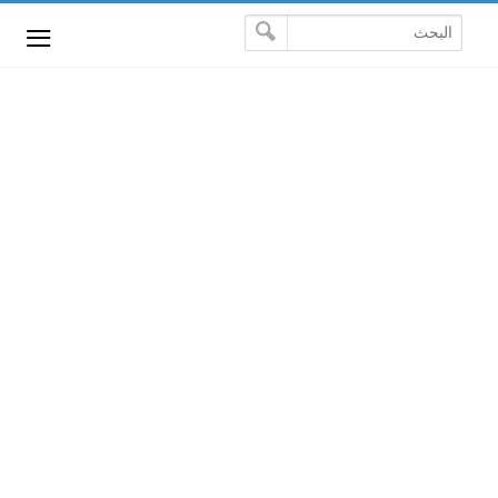
-->
≡