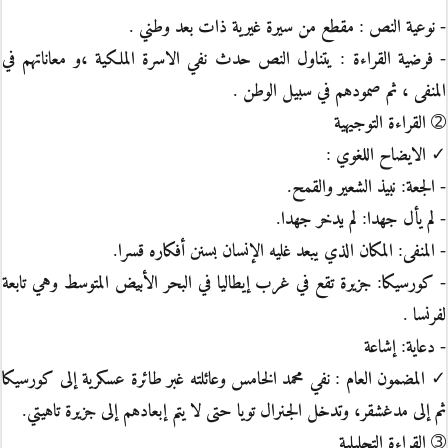
- نوعية النص : مقطع من سيرة غيرية ذات بعد وطني .
- فرضية القراءة : يتناول النص حدث نفي الاسرة الملكية ،و معاناتهم في
المنفى ، ثم صمودهم في سبيل الوطن .
➁ القراءة التوجيهية
✓ الايضاح اللغوي :
- الجعة: نبيذ الشعير والقمح.
- لم يأل جهدا: لم يدخر جهدا.
- المنفى: المكان الذي يبعد غليه الإنسان بسنن أفكاره قسرا.
- كورسيكا: جزيرة تقع في غرب إيطاليا في البحر الأبيض المتوسط وهي تابعة
لفرنسا .
- دعاية: إشاعة
✓ المضمون العام : نفي محمد الخامس وعائلته غبر طائرة عسكرية إلى كورسيكا
ثم إلى مدغشقر، وتدخل الجنرال تويا حتى لا يتم إبعادهم إلى جزيرة تاهيتي.
➂ القراءة التحليلية