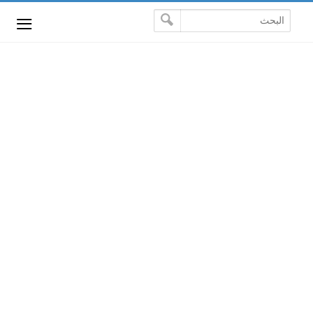
-->
≡