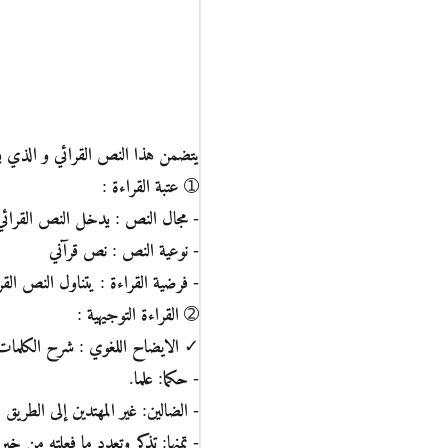
يتضمن هذا النص القرائي و الذي يدخل
➀ عتبة القراءة :
- مجال النص : يدخل النص القرائي ك
- نوعية النص : نص قرآني
- فرضية القراءة : يتناول النص الق
➁ القراءة التوجيهية :
✓ الايضاح اللغوي : شرح الكلمات ال
- حكما: علما.
- الضالين: غير المهتدين إلى الطريق ا
- تمنها: تذكر وتعدد ما فعلته من خير.