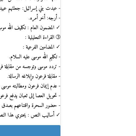
- عبدت بني إسرائيل: جعلتهم عبيدا
- أرجه: أخر أمره.
✓ المضمون العام : تكليف الله موس
➂ القراءة التحليلية :
✓ المضامين الفرعية :
- تكليم الله موسى عليه السلام.
- تردد موسى وتوجسه من مقابلة فرعو
- مقابلة فرعون وإبلاغه الرسالة.
- عدم إيمان فرعون ومطالبته موسى ت
- تحويل العصا إلى ثعبان يدفع فرعو
- حضور السحرة واقتناعهم بصدق موسى
✓ أساليب النص : يحتوي هذا النص ا