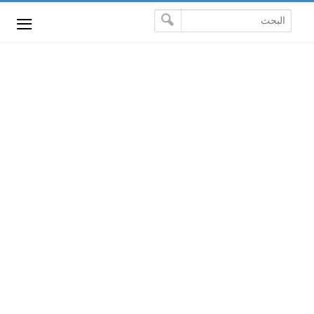
-->
≡