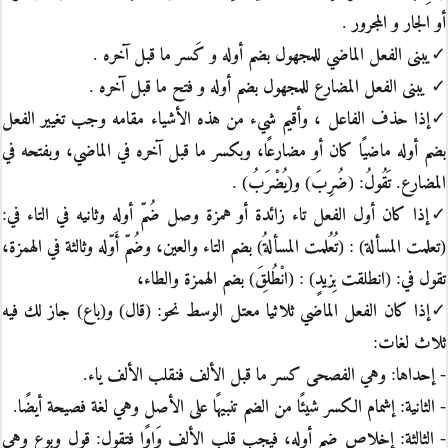
أو الجار و المجرور .
✓يبنى الفعل الماضي للمجهول بضم أوله و كَسر ما قبل آخره .
✓ يبنى الفعل المضارع للمجهول بضم أوله و فتح ما قبل آخره .
✓إذا حذف الفاعل ، وأقيم شيء من هذه الأشياء مقامه وجب تغيير الفعل
بضم أوله ماضيًا كان أو مضارعًا، وبكسر ما قبل آخره في الماضي، وبفتحه في
المضارع. تَقُولُ: (ضُرِبَ) و(يُضْرَبُ) .
✓إذا كان أول الفعل تاء زائدة أو همزة وصل ضُمّ أوله وثانيه في التاء في:
(تعلمت المسألة) : (تُعُلمت المسألةُ) بضم التاء والعين، وضُمّ أَوّله وثالثة في الهمزة،
تقول في: (انطلقت بِزيدٍ) : (انْطُلِقَ) بضم الهمزة والطاء،
✓إذا كان الفعل الماضي ثلاثيا معتل الوسط نحو: (قال) و(باع) جاز لك فيه
ثلاث لغات:
- إحداها: وهي الفصحى كسر ما قبل الألف فنقلب الألف ياء.
- الثانية: إشمام الكسر شيئًا من الضم تنبيهًا على الأصل وهي لغة فصيحة أيضًا.
- الثالثة: إخلاص ضم أوله، فيجب قلب الألف وَاوًا فتقول: قول وبوع وهي