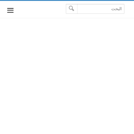
-->
≡