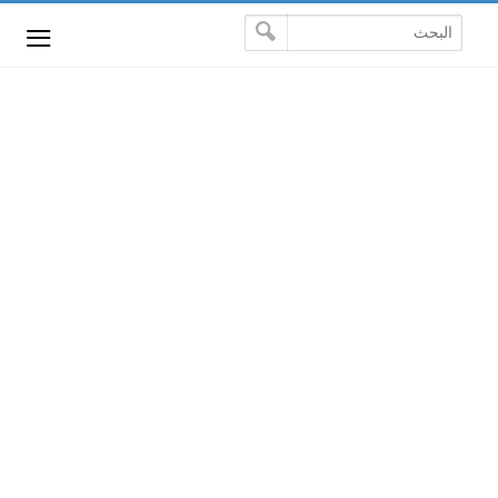
-->
≡