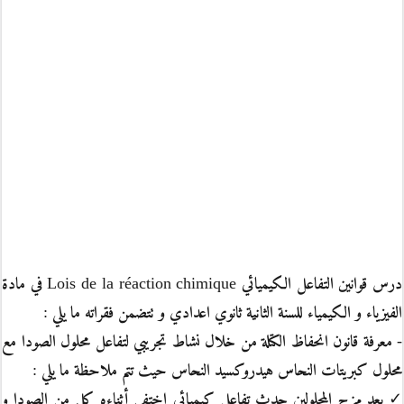
درس قوانين التفاعل الكيميائي Lois de la réaction chimique في مادة
الفيزياء و الكيمياء للسنة الثانية ثانوي اعدادي و تتضمن فقراته ما يلي :
- معرفة قانون انحفاظ الكتلة من خلال نشاط تجريبي لتفاعل محلول الصودا مع
محلول كبريتات النحاس هيدروكسيد النحاس حيث تتم ملاحظة ما يلي :
✓ بعد مزج المحلولين حدث تفاعل كيميائي اختفى أثناءه كل من الصودا و