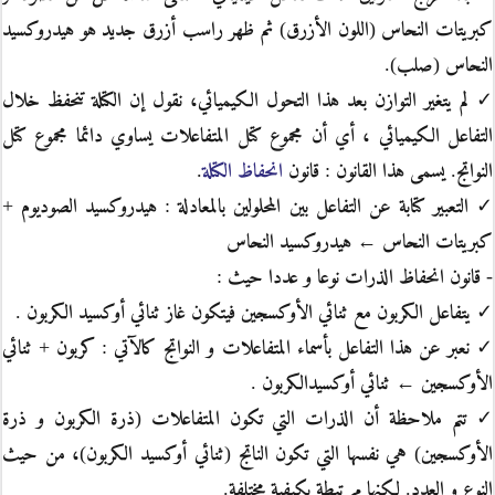
كبريتات النحاس (اللون الأزرق) ثم ظهر راسب أزرق جديد هو هيدروكسيد
النحاس (صلب).
✓ لم يتغير التوازن بعد هذا التحول الكيميائي، نقول إن الكتلة تنحفظ خلال
التفاعل الكيميائي ، أي أن مجموع كتل المتفاعلات يساوي دائما مجموع كتل
النواتج. يسمى هذا القانون : قانون
انحفاظ الكتلة
.
✓ التعبير كتابة عن التفاعل بين المحلولين بالمعادلة : هيدروكسيد الصوديوم +
كبريتات النحاس ← هيدروكسيد النحاس
- قانون انحفاظ الذرات نوعا و عددا حيث :
✓ يتفاعل الكربون مع ثنائي الأوكسجين فيتكون غاز ثنائي أوكسيد الكربون .
✓ نعبر عن هذا التفاعل بأسماء المتفاعلات و النواتج كالآتي : كربون + ثنائي
الأوكسجين ← ثنائي أوكسيدالكربون .
✓ تتم ملاحظة أن الذرات التي تكون المتفاعلات (ذرة الكربون و ذرة
الأوكسجين) هي نفسها التي تكون الناتج (ثنائي أوكسيد الكربون)، من حيث
النوع و العدد. لكنها مرتبطة بكيفية مختلفة.