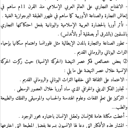
- الانفتاح التجاري على العالم العربي الإسلامي منذ القرن 11م ساهم في
إنعاش التجارة والصناعة الأوربية كما ساهم في ظهور الطبقة البرجوازية الغنية .
- تأثر أوربا بالحضارة العربية الإسلامية واليونانية بفعل احتكاكها التجاري
بالمسلمين (بالشرق أو بصقلية أو بالأندلس) .
- تطور الصناعة والتجارة بالمدن الإيطالية مثل فلورانسا واهتمام سكانها بإحياء
التراث اليوناني والروماني القديم .
➁ بعض خصائص فكر عصر النهضة (الحركة الإنسية) حيث ركزت الحركة
الإنسية خلال عصر النهضة على ما يلي :
- الاعتماد على الثقافة التي خلفها التراث اليوناني والروماني القديم .
- تجاوز الفكر الديني والخرافي الذي ساد أوربا خلال العصور الوسطى .
- التركيز على تعلم اللغات وعلوم الهندسة والحساب والموسيقى والفلك والطبيعة
والطب...
- أعطت مكانة هامة للإنسان ولعقل الإنسان باعتباره محور الوجود .
- انتشار هذه الأفكار التي دعا لها الإنسيون بسرعة بفضل المطبعة التي اخترعها