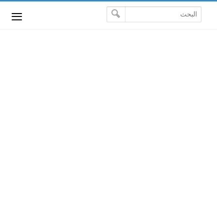
-->
≡