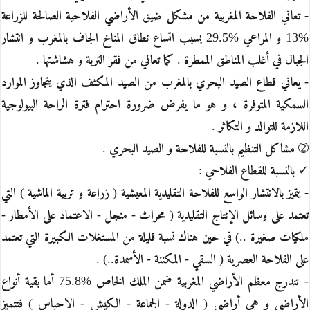
- تعاني الفلاحة المغربية من مشكل ضيق الأراضي الفلاحية الصالحة للزراعة
%13 و المراعي %29.5 بسبب اتساع نطاق المناخ الجاف بالمغرب و انتشار
الجبال في أغلب المناطق الممطرة . كما تعاني من فقر التربة و هشاشتها .
- يعاني قطاع الصيد البحري بالمغرب من الصيد المكثف الذي يتجاوز الموارد
السمكية المتوفرة ، و هو ما يفرض ضرورة احترام فترة الراحة البيولوجية
اللازمة للتوالد و التكاثر .
➁ مشاكل التنظيم بالنسبة للفلاحة و الصيد البحري .
✓ بالنسبة للقطاع الفلاحي :
- يتميز بالانتشار الواسع للفلاحة التقليدية المعيشية ( زراعة و تربية الماشية ) التي
تعتمد على وسائل الإنتاج التقليدية ( محراث - منجل - الاعتماد على الأمطار -
ملكيات صغيرة ..) في حين هناك نسبة قليلة من المستغلات الكبيرة التي تعتمد
على الفلاحة العصرية ( السقي - المكننة - الأسمدة..) .
- تندرج معظم الأراضي المغربية ضمن الملك الخاص %75.8 أما بقية أنواع
الأراضي و هي أراضي ( الدولة - الجماعة - الكيش - الاحباس ) فتتميز