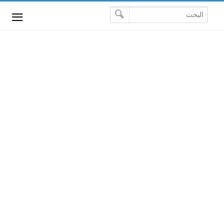
-->
≡