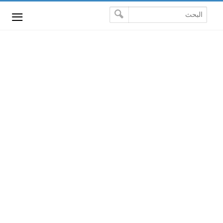
-->
≡