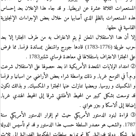
المستعمرات الثلاثة عشرة عن ابريطنيا. و قد جاء هذا الإعلان بعد إحساس
هذه المستعمرات بالظلم الذي أصابها من خلال بعض الإجراءات الإنجليزية
القاسية في حقها.
إلا أن هدا الاستقلال المعلن لم يتم الاعتراف به من طرف انجلترا إلا بعد
حرب طويلة (1776-1783) قادها جورج واشنطن بمساندة فرنسا, مما فرض
على انجلترا الاعتراف باستقلالها في معاهدة فرساي شتنبر1783 .
➁ امتداد الولايات المتحدة الأمريكية اذ بعد حصولها على الاستقلال شرعت
و.م.أ في التوسع غربا, و ذلك بواسطة شراء بعض الأراضي من اسبانيا و فرنسا
و المكسيك و روسيا, وبعضها تنازلت عنها انجلترا و المكسيك, و بذالك تكون
قد توسعت بشكل كبير من المحيط الأطلنتي شرقا إلى المحيط الهندي غربا,
إضافة إلى ألاسكا و جزر هواي .
➂ قراءة لبنود الدستور الأمريكي حيث تم إقرار الدستور الأمريكي سنة
1787. والشعب هو مصدر السلطة حسب هذا الدستور و قد تم تأسيس الدولة
على شكل دولة فدرالية. كما تم توزيع سلطات الحكومة الفدرالية إلى ثلاث