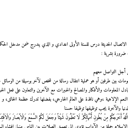
الاتصال الحديثة درس للسنة الأولى اعدادي و الذي يندرج ضمن مدخل الحكمة الم
 ضرورة بشرية :
من أجل التواصل معهم
علومات بين طرفين أو هو عملية انتقال رسالة من شخص لآخر بوسيلة من الوسا
دل المعلومات والأفكار والمصالح والخبرات مع الآخرين والتعاون على فعل الخي
 الإلاهية ،وهي نافذة على العالم الخارجي، بفضلها تدرك عظمة الخالق، و تس
دنيا والآخرة يجب توظيفها توظيفا حسنا
كُم مِنْ بُطُونِ أُمَّهَاتِكُمْ لَا تَعْلَمُونَ شَيْئاً وَجَعَلَ لَكُم السَّمْعَ وَالْاَبْصَارَ وَالْاَفْئِدَةَ
 الإسلام جملة من الآداب تؤدي إلى تعميق الصلات بين الناس منها: إفشاء ال