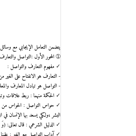
يتضمن التعامل الإيجابي مع وسائل 
➀ المحور الأول :التواصل والتعارف
✓ مفهوم التعارف والتواصل :
- التعارف هو الانفتاح على الغير 
- التواصل هو تبادل المعارف والم
✓ الحكمة منهما : ربط علاقات وتبا
✓ حواس التواصل : الحواس من النعم
البشر ،ولكي يسعد بها الإنسان في ال
✓ الدليل الشرعي : قال تعالى: (وَ الَّلهُ أَخْرَجَ
✓ آداب التواصل مع الغير : علمنا