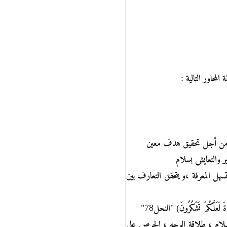
حاور التالية :
ئل من أجل تحقيق هدف معين
ر والتعايش بسلام
هل المعرفة ،و يتحقق التعارف بين
 لَعَلَّكُمْ تَشْكُرُونَ) "النحل78"
سلام ، طلاقة الوجه ، الحرص على