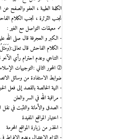
الكلمة الطيبة ، العفو والصفح عن ا
تجنب الثرثرة ، تجنب الكلام الفا
✓ معيقات التواصل مع الغير :
- الكبر و العجرفة قال صلى الله عليه وسلم:(ل
- الكلام الفاحش قال تعالى:(وَمَثَلُ كَلِمَةٍ خ
- التناجي وعدم احترام رأي الآخر قال تعالى
➁ المحور الثاني :التوجيهات الإسلام
ضوابط الاستفادة من وسائل الاتص
- النية الخالصة بالقصد إلى فعل الخي
- مراقبة الله في السر والعلن
- الصدق والأمانة والتثبت في نقل ال
- اختيار المواقع المفيدة
- الحذر من زيارة المواقع المحرمة
- التزام الاعتدال وعدم الإفراط في