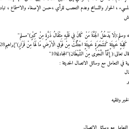
لمسيء ، الحوار والتسامح وعدم التعصب للرأي ،حسن الإصغاء والاستماع ، تبادل 
حش
َا يَدْخُلُ الْجَنَّةَ مَنْ كَانَ فِي قَلْبِهِ مِثْقَالُ ذَرَّةٍ مِنْ كِبْرٍ)"مسلم"
َبِيثَةٍ كَشَجَرَةٍ خَبِيثَةٍ اجْتُثَّتْ مِنْ فَوْقِ الْاَرْضِ مَا لَهَا مِنْ قَرَارٍ)"إبراهيم28"
:( إِنَّمَأ النَّجْوَى مِنَ الشَّيْطَان)"المجادلة10"
ية في التعامل مع وسائل الاتصال الحديثة :
ال
ر
خبر وتلقيه
 التعامل مع وسائل الاتصال