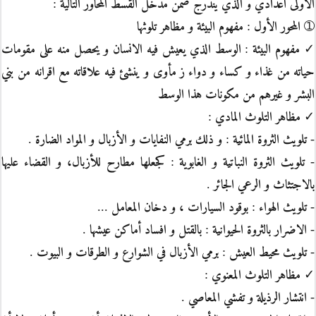
الأولى اعدادي و الذي يندرج ضمن مدخل القسط المحاور التالية :
➀ المحور الأول : مفهوم البيئة و مظاهر تلوثها
✓ مفهوم البيئة : الوسط الذي يعيش فيه الانسان و يحصل منه على مقومات
حياته من غذاء و كساء و دواء ز مأوى و ينشئ فيه علاقاته مع اقرانه من بني
البشر و غيرهم من مكونات هذا الوسط
✓ مظاهر التلوث المادي :
- تلويث الثروة المائية : و ذلك برمي النفايات و الأزبال و المواد الضارة .
- تلويث الثروة النباتية و الغابوية : كجعلها مطارح للأزبال، و القضاء عليها
بالاجتثاث و الرعي الجائر .
- تلويث الهواء : بوقود السيارات ، و دخان المعامل ...
- الاضرار بالثروة الحيوانية : بالقتل و افساد أماكن عيشها .
- تلويث محيط العيش : برمي الأزبال في الشوارع و الطرقات و البيوت .
✓ مظاهر التلوث المعنوي :
- انتشار الرذيلة و تفشي المعاصي .