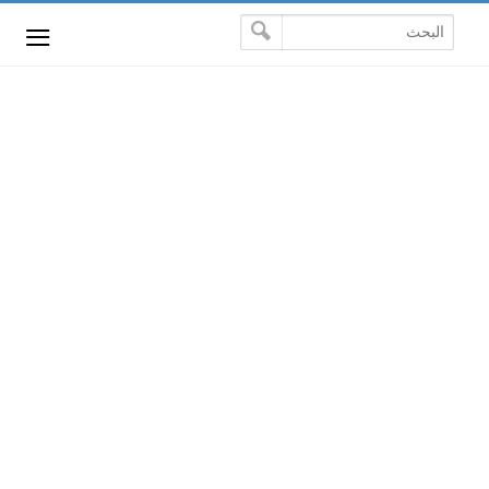
-->
≡