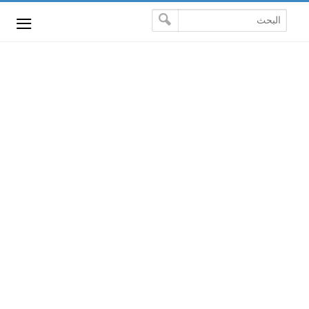
-->
≡